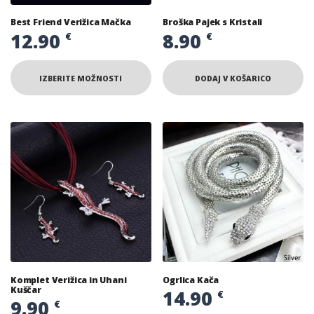
Best Friend Verižica Mačka
Broška Pajek s Kristali
12.90
8.90
€
€
IZBERITE MOŽNOSTI
DODAJ V KOŠARICO
Komplet Verižica in Uhani
Ogrlica Kača
Kuščar
14.90
€
9.90
€