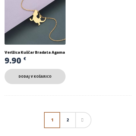
Verižica Kuščar Bradata Agama
9.90
€
DODAJ V KOŠARICO
1
2
→