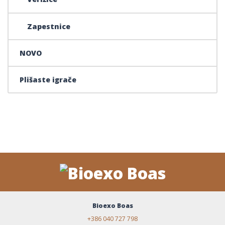
Zapestnice
NOVO
Plišaste igrače
Bioexo Boas
+386 040 727 798