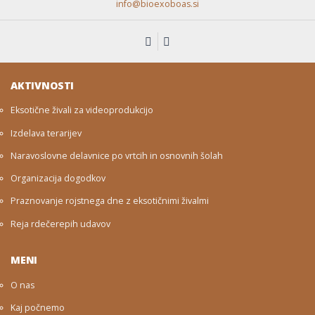
info@bioexoboas.si
AKTIVNOSTI
Eksotične živali za videoprodukcijo
Izdelava terarijev
Naravoslovne delavnice po vrtcih in osnovnih šolah
Organizacija dogodkov
Praznovanje rojstnega dne z eksotičnimi živalmi
Reja rdečerepih udavov
MENI
O nas
Kaj počnemo