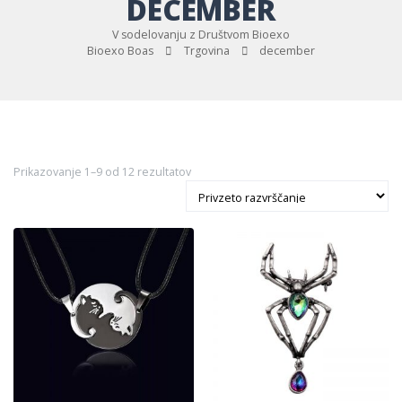
DECEMBER
V sodelovanju z Društvom Bioexo
Bioexo Boas
Trgovina
december
Prikazovanje 1–9 od 12 rezultatov