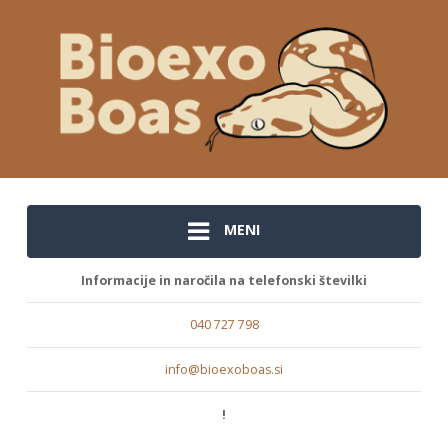
MENI
Informacije in naročila na telefonski številki
040 727 798
info@bioexoboas.si
!