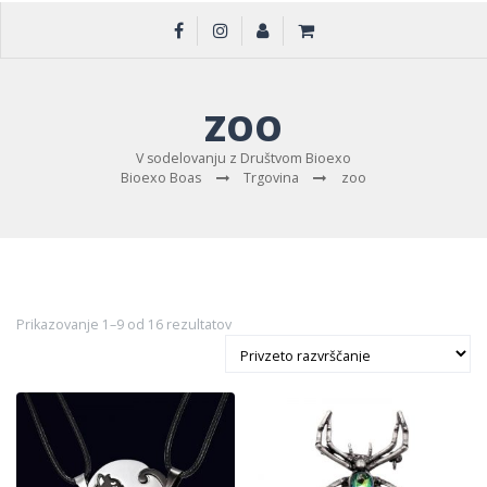
ZOO
V sodelovanju z Društvom Bioexo
Bioexo Boas
Trgovina
zoo
Prikazovanje 1–9 od 16 rezultatov