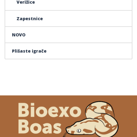
Verižice
Zapestnice
NOVO
Plišaste igrače