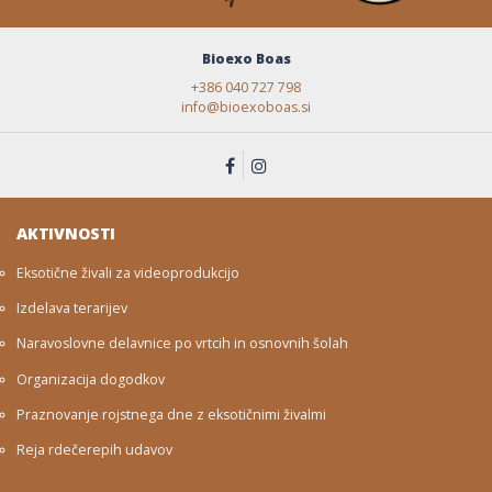
Bioexo Boas
+386 040 727 798
info@bioexoboas.si
AKTIVNOSTI
Eksotične živali za videoprodukcijo
Izdelava terarijev
Naravoslovne delavnice po vrtcih in osnovnih šolah
Organizacija dogodkov
Praznovanje rojstnega dne z eksotičnimi živalmi
Reja rdečerepih udavov