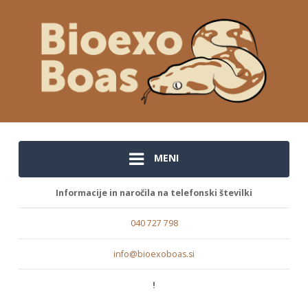
MENI
Informacije in naročila na telefonski številki
040 727 798
info@bioexoboas.si
!