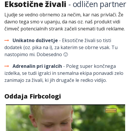
Eksotične živali
- odličen partner
Ljudje se vedno obrnemo za nečim, kar nas privlači. Že
davno tega smo v upanju, da nas oz. naš produkt vidi
čimveč potencialnih strank začeli snemati tudi reklame.
Unikatno doživetje
- Eksotične živali so tisti
dodatek (oz. pika na i), za katerim se obrne vsak. Tu
nastopimo mi. Dobesedno 🙂
Adrenalin pri igralcih
- Poleg super končnega
izdelka, se tudi igralci in snemalna ekipa ponavadi zelo
zanimajo za živali, ki jih drugače le redko vidijo.
Oddaja Firbcologi