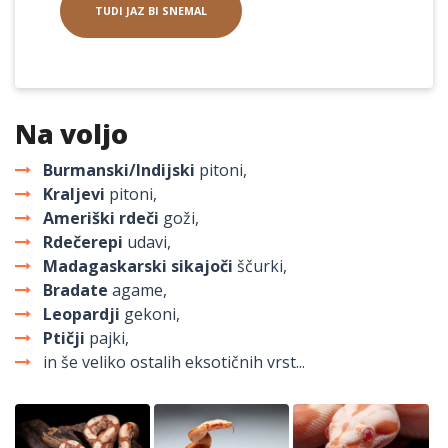
TUDI JAZ BI SNEMAL
Na voljo
Burmanski/Indijski
pitoni,
Kraljevi
pitoni,
Ameriški rdeči
goži,
Rdečerepi
udavi,
Madagaskarski sikajoči
ščurki,
Bradate
agame,
Leopardji
gekoni,
Ptičji
pajki,
in še veliko ostalih eksotičnih vrst...